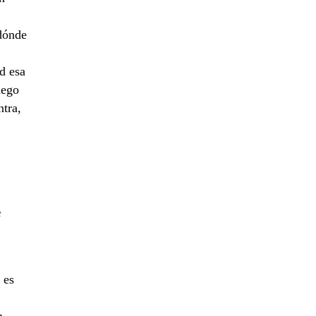
dónde
ad esa
uego
ntra,
e
 es