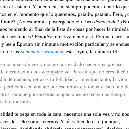
 para el sistema. Y bueno, sí, no siempre podemos tener lo que
os en el momento que lo queremos, patatín, patatán. Pero, ¿
l límite? ¿No estaremos postergando el deseo
demasiado
? ¿No
mos poniendo al final de la lista de cosas por hacer la nimied
entar ser felices?
Espoiler
: efectivamente y sí. Porque claro, l
 y lee a Epicuro sin ninguna motivación particular y se encue
io de las
Sentencias Vaticanas
esta joyita, la número 14:
emos una sola vez y dos no nos es dado nacer y es preciso
 la eternidad no nos acompañe ya. Pero tú, que no eres dueño
día de mañana, retrasas tu felicidad y, mientras tanto, la vida
va perdiendo lentamente por ese retraso, y todos y cada uno d
otros, aunque por nuestras ocupaciones no tengamos tiempo
a ello, morimos.
ealidad te pega en toda la cara: nacemos una sola vez y no nos
acer dos. No somos eternos. Y tú, sabiendo esto (aunque,