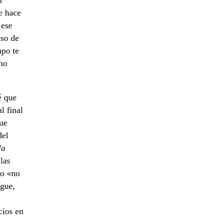
n
e hace
 ese
eso de
mpo te
ho
é que
l final
ue
del
la
las
eo «no
egue,
cios en