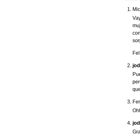
Mi
Vay
muj
con
sor
Fel
jo
Pue
per
que
Fe
Ohh
jo
Gra