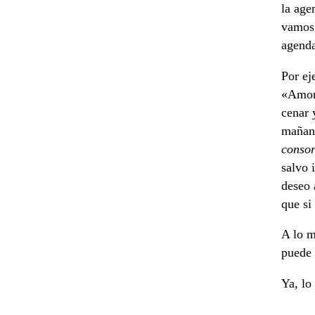
la age
vamos 
agend
Por ej
«Amor,
cenar 
mañana
consor
salvo 
deseo 
que si
A lo m
puede 
Ya, lo