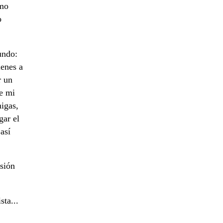
ómo
o
undo:
ienes a
r un
de mi
migas,
gar el
así
sión
sta...