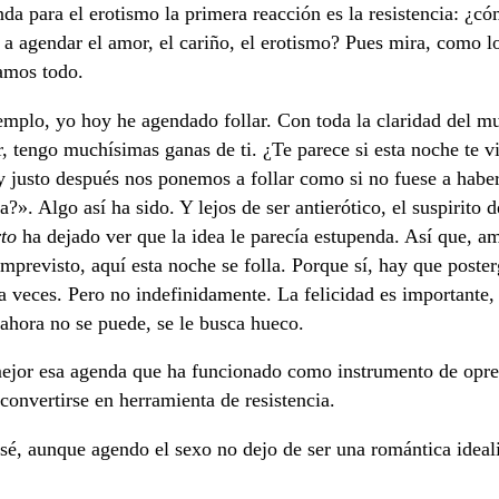
nda para el erotismo la primera reacción es la resistencia: ¿c
a agendar el amor, el cariño, el erotismo? Pues mira, como l
amos todo.
emplo, yo hoy he agendado follar. Con toda la claridad del m
 tengo muchísimas ganas de ti. ¿Te parece si esta noche te v
y justo después nos ponemos a follar como si no fuese a habe
?». Algo así ha sido. Y lejos de ser antierótico, el suspirito 
to
ha dejado ver que la idea le parecía estupenda. Así que, a
imprevisto, aquí esta noche se folla. Porque sí, hay que poster
a veces. Pero no indefinidamente. La felicidad es importante, 
 ahora no se puede, se le busca hueco.
ejor esa agenda que ha funcionado como instrumento de opre
convertirse en herramienta de resistencia.
 sé, aunque agendo el sexo no dejo de ser una romántica ideali