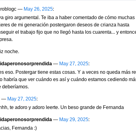
croblogc —
May 26, 2025
:
a giro argumental. Te iba a haber comentado de cómo muchas
eres de mi generación postergaron deseos de crianza hasta
seguir el trabajo fijo que no llegó hasta los cuarenta... y entonc
presa.
iz noche.
didaperonosorprendida
—
May 27, 2025
:
s eso. Postergar tiene estas cosas. Y a veces no queda más r
o habría que ver cuándo es así y cuándo estamos cediendo má
 deberíamos.
r —
May 27, 2025
:
hh, te adoro y adoro leerte. Un beso grande de Fernanda
didaperonosorprendida
—
May 29, 2025
:
cias, Fernanda :)