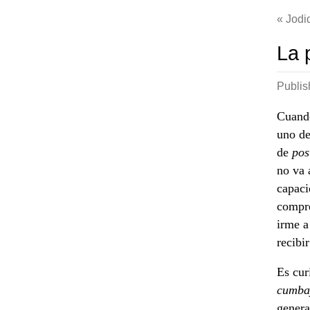
Jodi
La 
Publi
Cuando
uno de
de
pos
no va 
capaci
compre
irme a
recibi
Es cur
cumba
genera