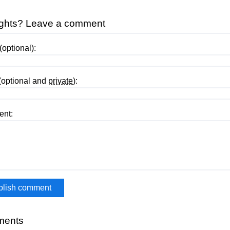
ghts? Leave a comment
optional):
(optional and
private
):
nt:
ents