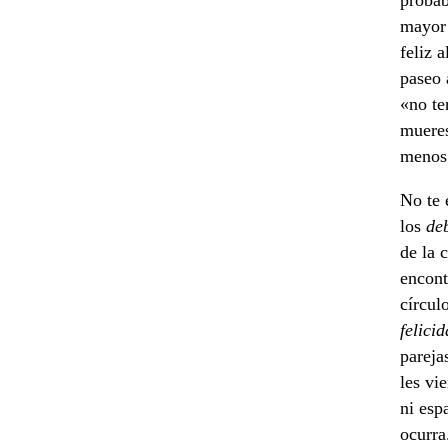
probab
mayor 
feliz 
paseo 
«no te
mueres
menos 
No te 
los
de
de la 
encont
círcul
felici
pareja
les vi
ni esp
ocurra