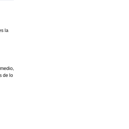
es la
emedio,
s de lo