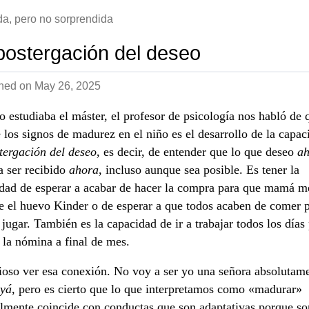
da, pero no sorprendida
postergación del deseo
shed on
May 26, 2025
 estudiaba el máster, el profesor de psicología nos habló de 
 los signos de madurez en el niño es el desarrollo de la capac
tergación del deseo
, es decir, de entender que lo que deseo
a
a ser recibido
ahora
, incluso aunque sea posible. Es tener la
dad de esperar a acabar de hacer la compra para que mamá m
 el huevo Kinder o de esperar a que todos acaben de comer 
 jugar. También es la capacidad de ir a trabajar todos los días
r la nómina a final de mes.
ioso ver esa conexión. No voy a ser yo una señora absolutam
yá
, pero es cierto que lo que interpretamos como «madurar»
lmente coincide con conductas que son adaptativas porque so