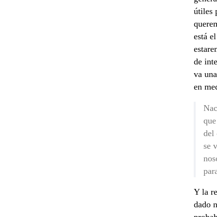
útiles
querem
está e
estare
de int
va una
en med
Nac
que
del 
se 
nos
par
Y la r
dado n