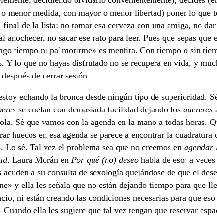
lemente, decidiendo olvidarlo convenientemente), decides (e
o menor medida, con mayor o menor libertad) poner lo que t
al final de la lista: no tomar esa cerveza con una amiga, no dar
al anochecer, no sacar ese rato para leer. Pues que sepas que 
ngo tiempo ni pa' morirme» es mentira. Con tiempo o sin tie
. Y lo que no hayas disfrutado no se recupera en vida, y muc
después de cerrar sesión.
estoy echando la bronca desde ningún tipo de superioridad. S
beres
se cuelan con demasiada facilidad dejando los
quereres
a
cola. Sé que vamos con la agenda en la mano a todas horas. Q
rar huecos en esa agenda se parece a encontrar la cuadratura 
o. Lo sé. Tal vez el problema sea que no creemos en
agendar 
dad
. Laura Morán en
Por qué (no) deseo
habla de eso: a veces 
s acuden a su consulta de sexología quejándose de que el des
ene» y ella les señala que no están dejando tiempo para que ll
acio, ni están creando las condiciones necesarias para que eso
. Cuando ella les sugiere que tal vez tengan que reservar espa