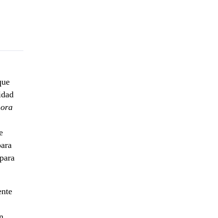
que
idad
hora
e
para
 para
ente
n